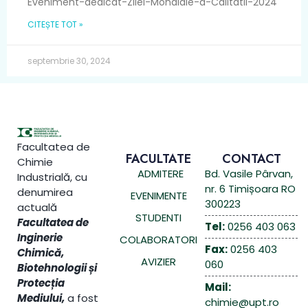
Eveniment-dedicat-Zilei-Mondiale-a-Calitatii-2024
CITEȘTE TOT »
septembrie 30, 2024
Facultatea de
FACULTATE
CONTACT
Chimie
ADMITERE
Bd. Vasile Pârvan,
Industrială, cu
nr. 6 Timișoara RO
denumirea
EVENIMENTE
300223
actuală
STUDENTI
Facultatea de
Tel:
0256 403 063
Inginerie
COLABORATORI
Fax:
0256 403
Chimică,
AVIZIER
060
Biotehnologii și
Protecția
Mail:
Mediului,
a fost
chimie@upt.ro