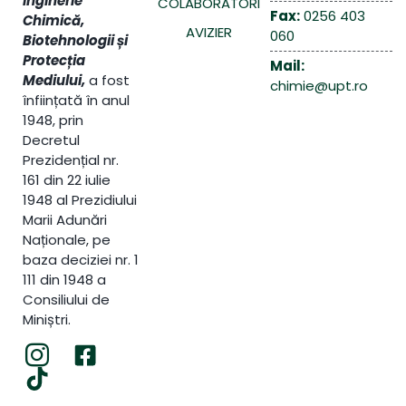
Inginerie
COLABORATORI
Fax:
0256 403
Chimică,
AVIZIER
060
Biotehnologii și
Protecția
Mail:
Mediului,
a fost
chimie@upt.ro
înființată în anul
1948, prin
Decretul
Prezidențial nr.
161 din 22 iulie
1948 al Prezidiului
Marii Adunări
Naționale, pe
baza deciziei nr. 1
111 din 1948 a
Consiliului de
Miniștri.