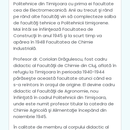
Politehnice din Timişoara cu prima ei facultate
cea de Electromecanică. Anii au trecut şi rând
pe rând alte facultăţi vin să complec­teze salba
de facultăţi tehnice a Politehnicii timişorene.
Mai întâi se înfiinţează Facultatea de
Construcţii în anul 1945 şi la scurt timp va
apărea în 1948 Facultatea de Chimie
Industrială.
Profesor dr. Coriolan Drăgulescu, fost cadru
didactic al Facultăţii de Chimie din Cluj, aflată în
refugiu la Timişoara în perioada 1940-1944
părăseşte această facultate atunci când ea
s-a reîntors în oraşul de origine. El devine cadru
didactic al Facultăţii de Agronomie, nou
înfiinţată în cadrul Politehnicii din Timişoara,
unde este numit profesor titular la catedra de
Chimie Agricolă şi Alimentaţie începând din
noiembrie 1945.
În calitate de membru al corpului didactic al