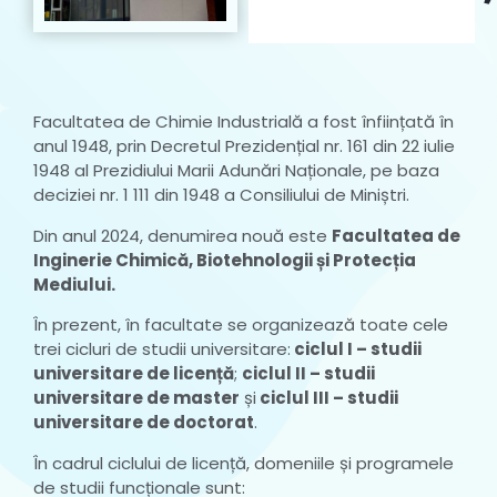
Facultatea de Chimie Industrială a fost înființată în
anul 1948, prin Decretul Prezidențial nr. 161 din 22 iulie
1948 al Prezidiului Marii Adunări Naționale, pe baza
deciziei nr. 1 111 din 1948 a Consiliului de Miniștri.
Din anul 2024, denumirea nouă este
Facultatea de
Inginerie Chimică, Biotehnologii și Protecția
Mediului.
În prezent, în facultate se organizează toate cele
trei cicluri de studii universitare:
ciclul I – studii
universitare de licență
;
ciclul II – studii
universitare de master
și
ciclul III – studii
universitare de doctorat
.
În cadrul ciclului de licență, domeniile și programele
de studii funcționale sunt: