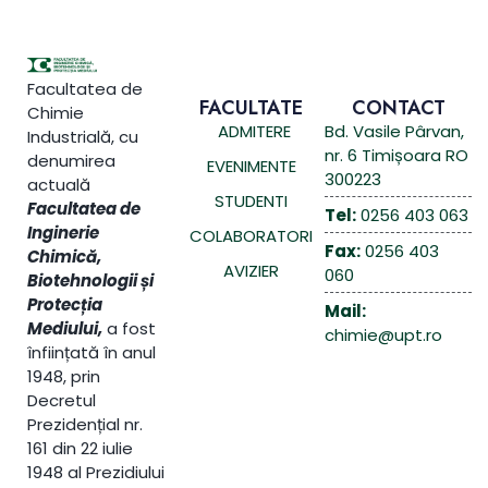
Facultatea de
FACULTATE
CONTACT
Chimie
ADMITERE
Bd. Vasile Pârvan,
Industrială, cu
nr. 6 Timișoara RO
denumirea
EVENIMENTE
300223
actuală
STUDENTI
Facultatea de
Tel:
0256 403 063
Inginerie
COLABORATORI
Fax:
0256 403
Chimică,
AVIZIER
060
Biotehnologii și
Protecția
Mail:
Mediului,
a fost
chimie@upt.ro
înființată în anul
1948, prin
Decretul
Prezidențial nr.
161 din 22 iulie
1948 al Prezidiului