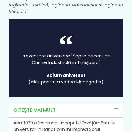
Inginerie Chimică, Ingineria Materialelor
și
Ingineria
Mediului.
Prezentare aniversare "Șapte decenii de
Chimie Industrială în Timișoara"
Volum aniversar
(click pentru a vedea Monografia)
CITEȘTE MAI MULT
Anul 1920 a însemnat începutul învăţământului
universitar în Banat prin înfiinţarea Şcolii