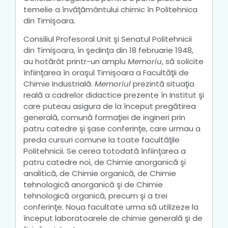
temelie a învăţământului chimic în Politehnica
din Timişoara.
Consiliul Profesoral Unit şi Senatul Politehnicii
din Timişoara, în şedinţa din 18 februarie 1948,
au hotărât printr-un amplu
Memoriu
, să solicite
înfiinţarea în oraşul Timişoara a Facultăţii de
Chimie Industrială.
Memoriul
prezintă situaţia
reală a cadrelor didactice prezente în Institut şi
care puteau asigura de la început pregătirea
generală, comună formaţiei de ingineri prin
patru catedre şi şase conferinţe, care urmau a
preda cursuri comune la toate facultăţile
Politehnicii. Se cerea totodată înfiinţarea a
patru catedre noi, de Chimie anorganică şi
analitică, de Chimie organică, de Chimie
tehnologică anorganică şi de Chimie
tehnologică organică, precum şi a trei
conferinţe. Noua facultate urma să utilizeze la
început laboratoarele de chimie generală şi de