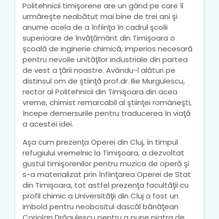
Politehnicii timişorene are un gând pe care îl
urmăreşte neabătut mai bine de trei ani şi
anume acela de a înfiinţa în cadrul şcolii
superioare de învăţământ din Timişoara o
şcoală de inginerie chimică, imperios necesară
pentru nevoile unităţilor industriale din partea
de vest a ţării noastre. Avându-l alături pe
distinsul om de ştiinţă prof.dr. Ilie Murgulescu,
rector al Politehnicii din Timişoara din acea
vreme, chimist remarcabil al ştiinţei româneşti,
începe demersurile pentru traducerea în viaţă
a acestei idei.
Aşa cum prezenţa Operei din Cluj, în timpul
refugiului vremelnic la Timişoara, a dezvoltat
gustul timişorenilor pentru muzica de operă şi
s-a materializat prin înfiinţarea Operei de Stat
din Timişoara, tot astfel prezenţa facultăţii cu
profil chimic a Universităţii din Cluj a fost un
imbold pentru neobositul dascăl bănăţean
Coriolan Drăgulescu pentru a pune piatra de