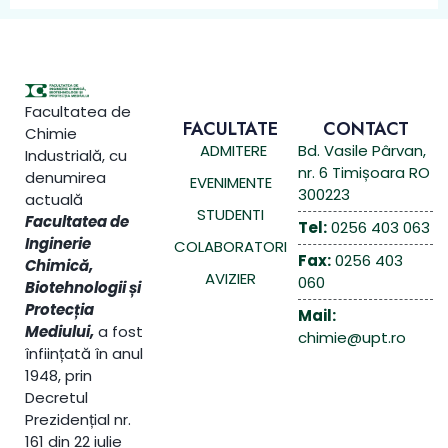
Facultatea de
FACULTATE
CONTACT
Chimie
ADMITERE
Bd. Vasile Pârvan,
Industrială, cu
nr. 6 Timișoara RO
denumirea
EVENIMENTE
300223
actuală
STUDENTI
Facultatea de
Tel:
0256 403 063
Inginerie
COLABORATORI
Fax:
0256 403
Chimică,
AVIZIER
060
Biotehnologii și
Protecția
Mail:
Mediului,
a fost
chimie@upt.ro
înființată în anul
1948, prin
Decretul
Prezidențial nr.
161 din 22 iulie