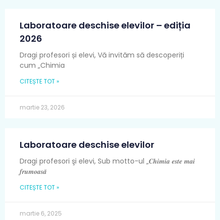
Laboratoare deschise elevilor – ediția
2026
Dragi profesori și elevi, Vă invităm să descoperiți
cum „Chimia
CITEȘTE TOT »
martie 23, 2026
Laboratoare deschise elevilor
Dragi profesori şi elevi, Sub motto-ul „𝑪𝒉𝒊𝒎𝒊𝒂 𝒆𝒔𝒕𝒆 𝒎𝒂𝒊
𝒇𝒓𝒖𝒎𝒐𝒂𝒔𝒂̆
CITEȘTE TOT »
martie 6, 2025