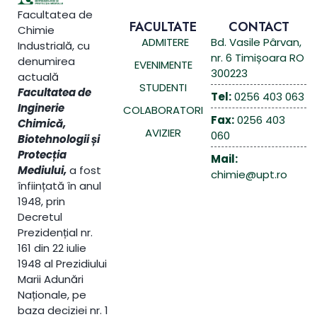
Facultatea de
FACULTATE
CONTACT
Chimie
ADMITERE
Bd. Vasile Pârvan,
Industrială, cu
nr. 6 Timișoara RO
denumirea
EVENIMENTE
300223
actuală
STUDENTI
Facultatea de
Tel:
0256 403 063
Inginerie
COLABORATORI
Fax:
0256 403
Chimică,
AVIZIER
060
Biotehnologii și
Protecția
Mail:
Mediului,
a fost
chimie@upt.ro
înființată în anul
1948, prin
Decretul
Prezidențial nr.
161 din 22 iulie
1948 al Prezidiului
Marii Adunări
Naționale, pe
baza deciziei nr. 1