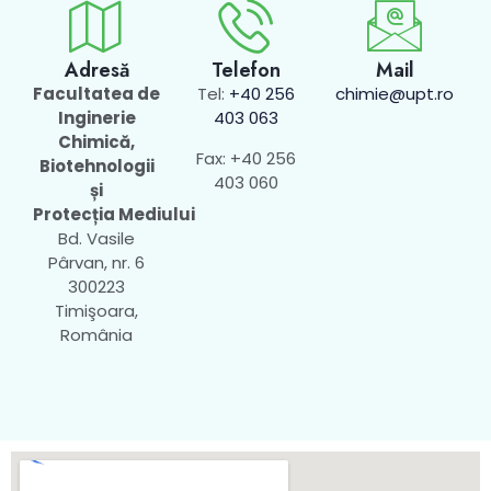
Adresă
Telefon
Mail
Facultatea de
Tel:
+40 256
chimie@upt.ro
Inginerie
403 063
Chimică,
Fax: +40 256
Biotehnologii
403 060
și
Protecția Mediului
Bd. Vasile
Pârvan, nr. 6
300223
Timişoara,
România