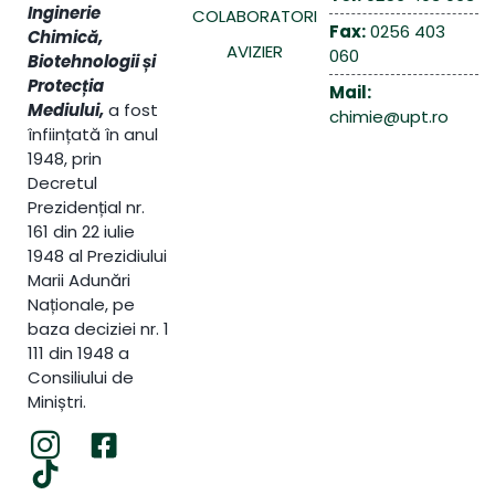
Inginerie
COLABORATORI
Fax:
0256 403
Chimică,
AVIZIER
060
Biotehnologii și
Protecția
Mail:
Mediului,
a fost
chimie@upt.ro
înființată în anul
1948, prin
Decretul
Prezidențial nr.
161 din 22 iulie
1948 al Prezidiului
Marii Adunări
Naționale, pe
baza deciziei nr. 1
111 din 1948 a
Consiliului de
Miniștri.