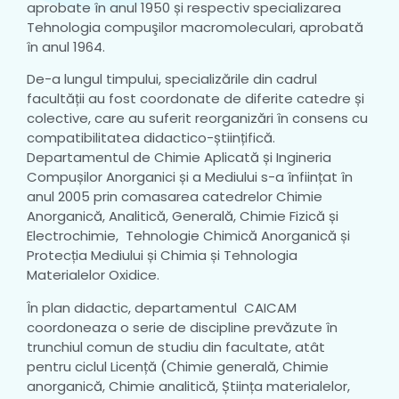
aprobate în anul 1950 și respectiv specializarea
Tehnologia compuşilor macromoleculari, aprobată
în anul 1964.
De-a lungul timpului, specializările din cadrul
facultății au fost coordonate de diferite catedre și
colective, care au suferit reorganizări în consens cu
compatibilitatea didactico-științifică.
Departamentul de Chimie Aplicată și Ingineria
Compușilor Anorganici și a Mediului s-a înființat în
anul 2005 prin comasarea catedrelor Chimie
Anorganică, Analitică, Generală, Chimie Fizică și
Electrochimie, Tehnologie Chimică Anorganică și
Protecția Mediului și Chimia și Tehnologia
Materialelor Oxidice.
În plan didactic, departamentul CAICAM
coordoneaza o serie de discipline prevăzute în
trunchiul comun de studiu din facultate, atât
pentru ciclul Licență (Chimie generală, Chimie
anorganică, Chimie analitică, Știința materialelor,