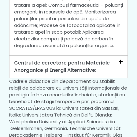
tratare a apei; Compuși farmaceutici – poluanți
emergenți în resursele de apă; Monitorizarea
poluanților prioritar periculoși din apele de
adâncime; Procese de fotocataliză aplicate în
tratarea apei în scop potabil; Aplicarea
electrozilor compoziți pe bază de carbon în
degradarea avansată a poluanților organici.
Centrul de cercetare pentru Materiale
Anorganice și Energii Alternative:
Cadrele didactice din departament au stabilit
relații de colaborare cu universități internaționale de
prestigiu. În baza acordurilor încheiate, studenții au
beneficiat de stagii temporare prin programul
SOCRATES/ERASMUS la: Universitatea din Sassari,
Italia; Universitatea Tehnică din Delft, Olanda;
Westphalian University of Applied Sciences din
Gelsenkirchen, Germania, Technische Universität
Bergakademie Freiberg – Institut für Keramik, Glas