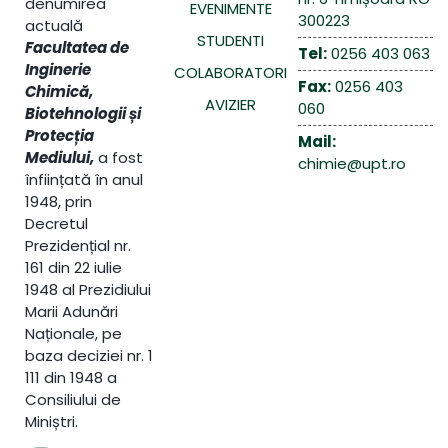
denumirea
EVENIMENTE
300223
actuală
STUDENTI
Facultatea de
Tel:
0256 403 063
Inginerie
COLABORATORI
Fax:
0256 403
Chimică,
AVIZIER
060
Biotehnologii și
Protecția
Mail:
Mediului,
a fost
chimie@upt.ro
înființată în anul
1948, prin
Decretul
Prezidențial nr.
161 din 22 iulie
1948 al Prezidiului
Marii Adunări
Naționale, pe
baza deciziei nr. 1
111 din 1948 a
Consiliului de
Miniștri.