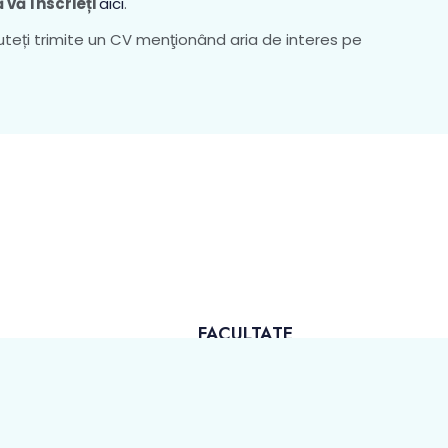
 vă înscrieți
aici
.
puteți trimite un CV menţionând aria de interes pe
FACULTATE
ADMITERE
Bd. Va
irea
EVENIMENTE
Tel:
0
iotehnologii
STUDENTI
Fax:
0
 1948, prin
 Prezidiului