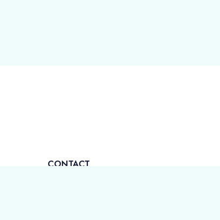
CONTACT
sile Pârvan, nr. 6 Timișoara RO 300223
256 403 063
256 403 060