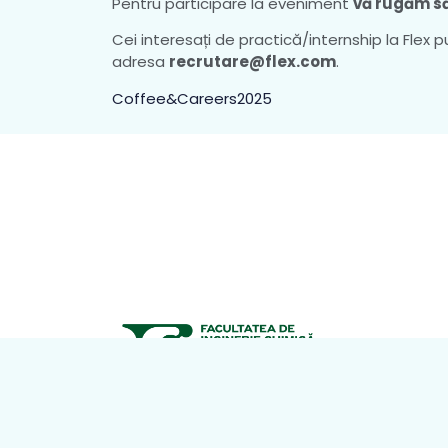
Pentru participare la eveniment
vă rugăm să
Cei interesați de practică/internship la Flex 
adresa
recrutare@flex.com
.
Coffee&Careers2025
Facultatea de Chimie Industrială, cu denum
actuală
Facultatea de Inginerie Chimică, B
și Protecția Mediului,
a fost înființată în anul
Decretul Prezidențial nr. 161 din 22 iulie 1948 al