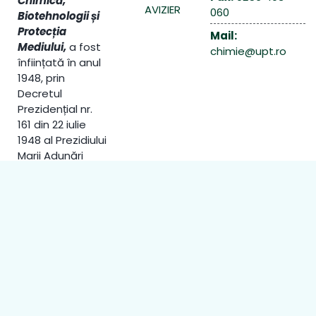
Chimică,
AVIZIER
060
Biotehnologii și
Protecția
Mail:
Mediului,
a fost
chimie@upt.ro
înființată în anul
1948, prin
Decretul
Prezidențial nr.
161 din 22 iulie
1948 al Prezidiului
Marii Adunări
Naționale, pe
baza deciziei nr. 1
111 din 1948 a
Consiliului de
Miniștri.