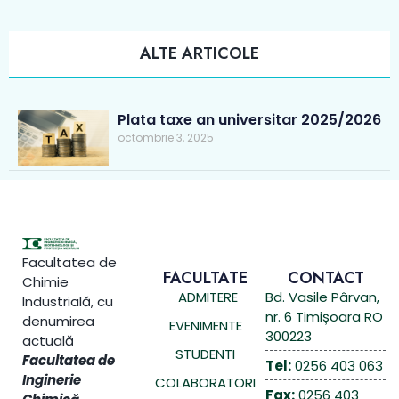
ALTE ARTICOLE
Plata taxe an universitar 2025/2026
octombrie 3, 2025
Facultatea de
FACULTATE
CONTACT
Chimie
ADMITERE
Bd. Vasile Pârvan,
Industrială, cu
nr. 6 Timișoara RO
denumirea
EVENIMENTE
300223
actuală
STUDENTI
Facultatea de
Tel:
0256 403 063
Inginerie
COLABORATORI
Fax:
0256 403