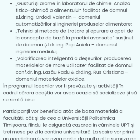
„Gusturi și arome în laboratorul de chimie: Analiza
fizico-chimică a alimentului” facilitat de domnul
ș.l.dr.ing. Ordodi Valentin – domeniul
automatizărilor și ingineriei produselor alimentare;
„Tehnici și metode de tratare și epurare a apei: de
la concepte de bază la practici avansate” susținut
de doamna ș.l.dr. ing. Pop Aniela – domeniul
ingineriei mediului;
„Valorificarea inteligentă a deșeurilor: producerea
materialelor de mare utilitate” facilitat de domnul
conf.dr. ing. Lazău Radu & drd.ing. Rus Cristiana –
domeniul materialelor oxidice.
În programul liceenilor vor fi prevăzute și activități în
cadrul cărora aceștia vor avea ocazia să socializeze și să
se simtă bine.
Participanții vor beneficia atât de baza materială a
facultății, cât și de cea a Universității Politehnica
Timișoara, fiindu-le asigurată cazarea în căminele UPT și
trei mese pe zi la cantina universitară. La sosire vor primi
un goodiebag și vor avea parte de multe alte surprize pe