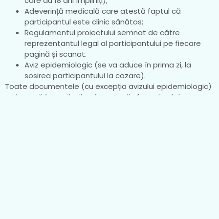
care au 18 ani împliniți);
Adeverință medicală care atestă faptul că
participantul este clinic sănătos;
Regulamentul proiectului semnat de către
reprezentantul legal al participantului pe fiecare
pagină și scanat.
Aviz epidemiologic (se va aduce în prima zi, la
sosirea participantului la cazare).
Toate documentele (cu excepția avizului epidemiologic)
se încarcă în secțiunile aferente din formularul de
înscriere, la completarea lui.
Participarea este GRATUITĂ, locurile sunt LIMITATE!
Date de contact:
Ghiorghescu Mihaela – Președintele Ligii Studenților
Chimiști din Timișoara
Nr. telefon: 0734051311
E-mail:
mihaela.ghiorghescu@lsct.ro
,
alexia.ispir@lsct.ro