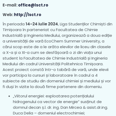
E-mail:
office@lsct.ro
Web:
http://lsct.ro
În perioada
14-24 iulie 2024
, Liga Studenților Chimiști din
Timișoara în parteneriat cu Facultatea de Chimie
Industrială și Ingineria Mediului, organizează a doua ediție
a universității de vară EcoChem Summer University, a
cărui scop este de a le arăta elevilor de liceu din clasele
a X-a și a XI-a cum se desfășoară o zi din viața unui
student la Facultatea de Chimie Industrială și Ingineria
Mediului din cadrul Universității Politehnica Timișoara.
Acest proiect constă într-o tabără de vară, unde elevii
vor participa la cursuri și laboratoare în cadrul a 4
subiecte de studiu din domeniul chimiei și mediului și vor
fi duși în vizite la două firme partenere din domeniu.
„Viitorul energiei: exploatarea potențialului
hidrogenului ca vector de energie” susținut de
domnul decan ș.l. dr. ing. Dan Mircea & asist.dr.ing.
Duca Delia – domeniul electrochimiei;