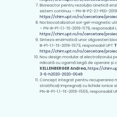
Bioreactor pentru rezoluția cinetică enzi
sistem continuu – PN-III-P2-2.1-PED-201
https://chim.upt.ro/ro/cercetare/proi
Noi biocatalizatori sol-gel-magnetic uti
– PN-III-P1-1.1-TE-2019-1179, responsabil
https://chim.upt.ro/ro/cercetare/proie
Sinteza enzimatică unor oligoesteri bi
III-P1-1.1-TE-2019-1573, responsabil UPT
T
https://chim.upt.ro/ro/cercetare/proie
Nou design modular al electrolizorului p
ridicată cu ogamă largă de operare și 
KELLENBERGER Andrea,
https://chim.u
3-6-h2020-2020-0049
Concept integrat pentru recuperarea met
stratificați impregnați cu lichide ionice s
PN-III-P1-1.1-TE-2019-1555, responsabil 
Lavinia,
https://www.upt.ro/Informatii