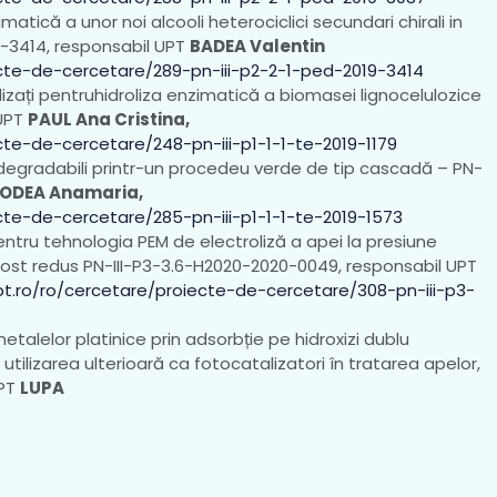
matică a unor noi alcooli heterociclici secundari chirali in
9-3414, responsabil UPT
BADEA Valentin
ecte-de-cercetare/289-pn-iii-p2-2-1-ped-2019-3414
lizați pentruhidroliza enzimatică a biomasei lignocelulozice
 UPT
PAUL Ana Cristina,
cte-de-cercetare/248-pn-iii-p1-1-1-te-2019-1179
odegradabili printr-un procedeu verde de tip cascadă – PN-
ODEA Anamaria,
cte-de-cercetare/285-pn-iii-p1-1-1-te-2019-1573
entru tehnologia PEM de electroliză a apei la presiune
cost redus PN-III-P3-3.6-H2020-2020-0049, responsabil UPT
pt.ro/ro/cercetare/proiecte-de-cercetare/308-pn-iii-p3-
alelor platinice prin adsorbție pe hidroxizi dublu
i utilizarea ulterioară ca fotocatalizatori în tratarea apelor,
UPT
LUPA
_UPT_1874_ro.html