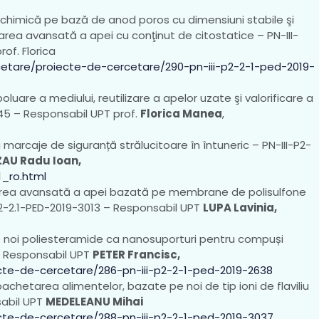
rochimică pe bază de anod poros cu dimensiuni stabile şi
area avansată a apei cu conţinut de citostatice – PN-III-
of. Florica
cetare/proiecte-de-cercetare/290-pn-iii-p2-2-1-ped-2019-
uare a mediului, reutilizare a apelor uzate şi valorificare a
245 – Responsabil UPT prof.
Florica Manea
,
 marcaje de siguranță strălucitoare în întuneric – PN-III-P2-
ZAU Radu Ioan,
1_ro.html
area avansată a apei bazată pe membrane de polisulfone
I-P2-2.1-PED-2019-3013 – Responsabil UPT
LUPA Lavinia,
e noi poliesteramide ca nanosuporturi pentru compuși
 – Responsabil UPT
PETER Francisc,
ecte-de-cercetare/286-pn-iii-p2-2-1-ped-2019-2638
achetarea alimentelor, bazate pe noi de tip ioni de flaviliu
sabil UPT
MEDELEANU Mihai
ecte-de-cercetare/288-pn-iii-p2-2-1-ped-2019-3037