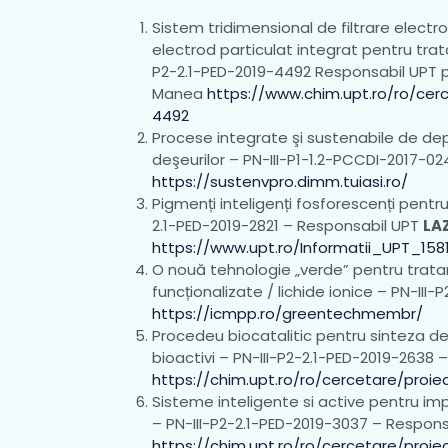
Sistem tridimensional de filtrare elect
electrod particulat integrat pentru trat
P2-2.1-PED-2019-4492 Responsabil UPT pr
Manea
https://www.chim.upt.ro/ro/cer
4492
Procese integrate şi sustenabile de depol
deşeurilor – PN-III-P1-1.2-PCCDI-2017-0
https://sustenvpro.dimm.tuiasi.ro/
Pigmenți inteligenți fosforescenți pentru
2.1-PED-2019-2821 – Responsabil UPT
LA
https://www.upt.ro/Informatii_UPT_158
O nouă tehnologie „verde” pentru trat
funcționalizate / lichide ionice – PN-II
https://icmpp.ro/greentechmembr/
Procedeu biocatalitic pentru sinteza d
bioactivi – PN-III-P2-2.1-PED-2019-2638
https://chim.upt.ro/ro/cercetare/proi
Sisteme inteligente si active pentru imp
– PN-III-P2-2.1-PED-2019-3037 – Respon
https://chim.upt.ro/ro/cercetare/proi